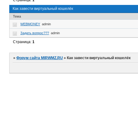
Страница:
1
Как завести виртуальный кошелёк
Тема
WEBMONEY
admin
Задать вопрос???
admin
Страница:
1
»
Форум сайта MIRWMZ.RU
»
Как завести виртуальный кошелёк