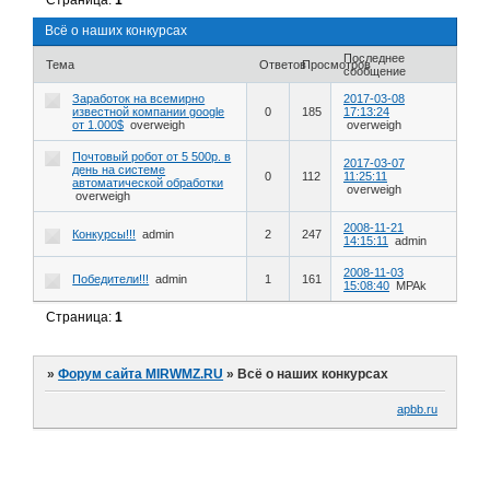
Страница:
1
Всё о наших конкурсах
Последнее
Тема
Ответов
Просмотров
сообщение
Заработок на всемирно
2017-03-08
известной компании google
0
185
17:13:24
от 1.000$
overweigh
overweigh
Почтовый робот от 5 500р. в
2017-03-07
день на системе
0
112
11:25:11
автоматической обработки
overweigh
overweigh
2008-11-21
Конкурсы!!!
admin
2
247
14:15:11
admin
2008-11-03
Победители!!!
admin
1
161
15:08:40
MPAk
Страница:
1
»
Форум сайта MIRWMZ.RU
»
Всё о наших конкурсах
apbb.ru