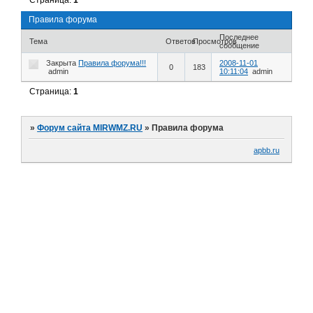
Страница:
1
Правила форума
Последнее
Тема
Ответов
Просмотров
сообщение
Закрыта
Правила форума!!!
2008-11-01
0
183
admin
10:11:04
admin
Страница:
1
»
Форум сайта MIRWMZ.RU
»
Правила форума
apbb.ru