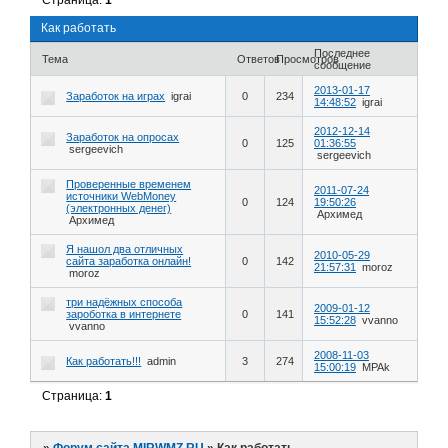
Страница:
1
Как работать
Последнее
Тема
Ответов
Просмотров
сообщение
2013-01-17
Заработок на играх
igrai
0
234
14:48:52
igrai
2012-12-14
Заработок на опросах
0
125
01:36:55
sergeevich
sergeevich
Проверенные временем
2011-07-24
источники WebMoney
0
124
19:50:26
(электронных денег)
Архимед
Архимед
Я нашол два отличных
2010-05-29
сайта заработка онлайн!
0
142
21:57:31
moroz
moroz
три надёжных способа
2009-01-12
зароботка в интернете
0
141
15:52:28
vvanno
vvanno
2008-11-03
Как работать!!!
admin
3
274
15:00:19
MPAk
Страница:
1