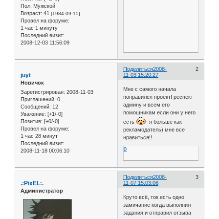
Пол:
Мужской
Возраст:
41
[1984-09-15]
Провел на форуме:
1 час 1 минуту
Последний визит:
2008-12-03 11:56:09
Поделиться
2008-
2
juyt
11-03 15:20:27
Новичок
Мне с самого начала
Зарегистрирован
: 2008-11-03
понравился проект! респект
Приглашений:
0
админу и всем его
Сообщений:
12
помошникам если они у него
Уважение:
[+1/-0]
Позитив:
[+0/-0]
есть
я больше как
Провел на форуме:
рекламодатель) мне все
1 час 28 минут
нравиться!!
Последний визит:
0
2008-11-18 00:06:10
Поделиться
2008-
3
.:PixEL:.
11-07 15:03:06
Администратор
Круто всё, ток есть одно
замичание когда выполнил
задания и отправил отзыва