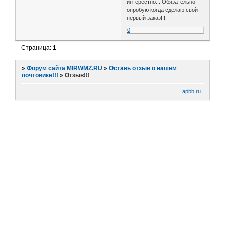
интерестно... Обязательно
опробую когда сделаю свой
первый заказ!!!!
0
Страница:
1
»
Форум сайта MIRWMZ.RU
»
Оставь отзыв о нашем
почтовике!!!
»
Отзыв!!!
apbb.ru