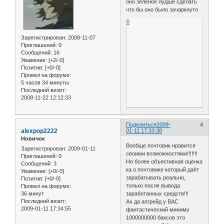
оно зеленое лудше сделать
что бы оно было зачаркнуто
0
Зарегистрирован
: 2008-11-07
Приглашений:
0
Сообщений:
16
Уважение:
[+2/-0]
Позитив:
[+0/-0]
Провел на форуме:
5 часов 34 минуты
Последний визит:
2008-11-22 12:12:33
Поделиться
2009-
4
alexpop2222
01-11 17:33:38
Новичок
Вообще почтовик нравится
Зарегистрирован
: 2009-01-11
своими возможностями!!!!!!!
Приглашений:
0
Но более объективная оценка
Сообщений:
3
ка о почтовике который даёт
Уважение:
[+0/-0]
зарабатывать реально,
Позитив:
[+0/-0]
только после вывода
Провел на форуме:
36 минут
заработанных средств!!!
Последний визит:
Ах да апгрейд у ВАС
2009-01-11 17:34:55
фантастический миниму
1000000000 баксов это