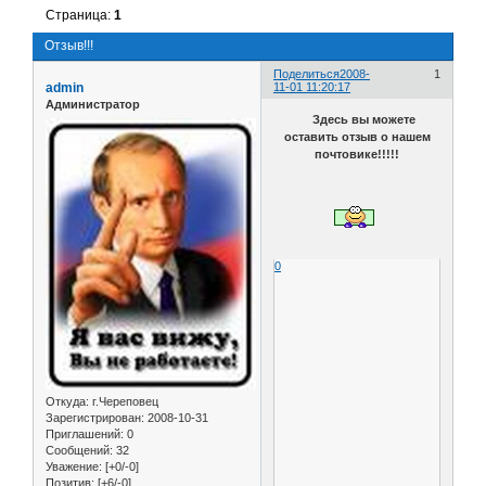
Страница:
1
Отзыв!!!
Поделиться
2008-
1
admin
11-01 11:20:17
Администратор
Здесь вы можете
оставить отзыв о нашем
почтовике!!!!!
0
Откуда:
г.Череповец
Зарегистрирован
: 2008-10-31
Приглашений:
0
Сообщений:
32
Уважение:
[+0/-0]
Позитив:
[+6/-0]