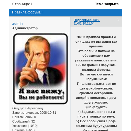
Страница:
1
Тема закрыта
Правила форума!!!
Поделиться
2008-
1
admin
11-01 10:11:04
Администратор
Наши правила просты и
они даже не выгладят как
правила.
Это больше похоже на
обращение к вам
уважаемые пользователи.
Вы не должны нарушать
правила форума.
Вот то что считается
нарушением:
1)нельзя выражаться не
цензурнойлексикой.
2)нельзя оскорблять
людей относитесь к друг
другу хорошо.
3)не флудить.
Откуда:
г.Череповец
4) Задавать вопросы и
Зарегистрирован
: 2008-10-31
писать только по теме.
Приглашений:
0
5) Все сообщения с реф-
Сообщений:
32
Уважение:
[+0/-0]
ссылками будут удалены
Позитив:
[+6/-0]
без разеснений.