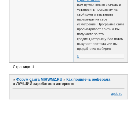
вам нужно только скачать и
установить программу на
свой комп и выставить
параметры на своё
усмотрение. Программа сама
просматривает сайты а Вы
получаете за это
кредиты,которые у Вас потом
выкупает система или вы
продаёте их на бирже
0
Страница:
1
»
Форум сайта MIRWMZ.RU
»
Как привлечь реферала
»
ЛУЧШИЙ зароботок в интернете
apbb.ru