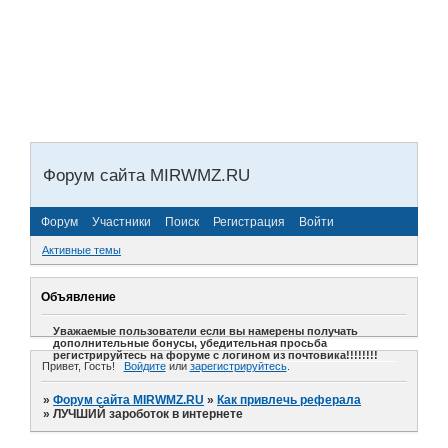
Форум сайта MIRWMZ.RU
Форум
Участники
Поиск
Регистрация
Войти
Активные темы
Объявление
Уважаемые пользователи если вы намерены получать
дополнительные бонусы, убедительная просьба
регистрируйтесь на форуме с логином из почтовика!!!!!!!!
Привет, Гость!
Войдите
или
зарегистрируйтесь
.
»
Форум сайта MIRWMZ.RU
»
Как привлечь реферала
»
ЛУЧШИЙ зароботок в интернете