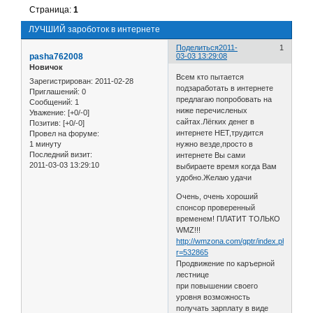
Страница:
1
ЛУЧШИЙ зароботок в интернете
Поделиться
2011-
1
pasha762008
03-03 13:29:08
Новичок
Всем кто пытается
Зарегистрирован
: 2011-02-28
подзаработать в интернете
Приглашений:
0
предлагаю попробовать на
Сообщений:
1
ниже перечисленых
Уважение:
[+0/-0]
сайтах.Лёгких денег в
Позитив:
[+0/-0]
интернете НЕТ,трудится
Провел на форуме:
1 минуту
нужно везде,просто в
Последний визит:
интернете Вы сами
2011-03-03 13:29:10
выбираете время когда Вам
удобно.Желаю удачи
Очень, очень хороший
спонсор проверенный
временем! ПЛАТИТ ТОЛЬКО
WMZ!!!
http://wmzona.com/gptr/index.php?
r=532865
Продвижение по каръерной
лестнице
при повышении своего
уровня возможность
получать зарплату в виде