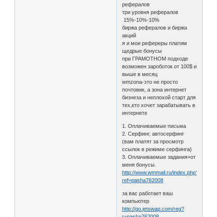
рефералов
три уровня рефералов
15%-10%-10%
биржа рефералов и биржа
акций
я и мои рефереры платим
щедрые бонусы
при ГРАМОТНОМ подходе
возможен зароботок от 100$ и
выше в месяц
wmzona-это не просто
почтовик, а зона интернет
бизнеза и неплохой старт для
тех,кто хочет зарабатывать в
интернете
1. Оплачиваемые письма
2. Серфинг, автосерфинг
(вам платят за просмотр
ссылок в режиме серфинга)
3. Оплачиваемые задания+от
меня бонусы.
http://www.wmmail.ru/index.php?
ref=pasha762008
за вас работает ваш
компьютер
http://go.jetswap.com/reg?
r=pasha762008