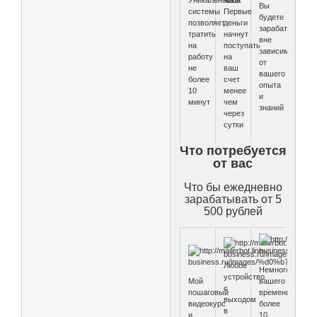
Вы
системы
Первые
будете
позволяет
деньги
зарабатывать,
тратить
начнут
вне
на
поступать
зависимости
работу
на
от
не
ваш
вашего
более
счет
опыта
10
менее
и
минут
чем
знаний
через
сутки
Что потребуется
от вас
Что бы ежедневно
зарабатывать от 5
500 рублей
Любое
Немного
устройство
Мой
вашего
с
пошаговый
времени(не
выходом
видеокурс
более
в
и
10