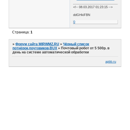
<!-- 08.03.2017 01:23:15 -->
ddGHkiFBN
0
Страница:
1
»
Форум сайта MIRWMZ.RU
»
Чёрный список
потнёрок,почтовиков,BUX
»
Почтовый робот от 5 500р. в
день на системе автоматической обработки
apbb.ru