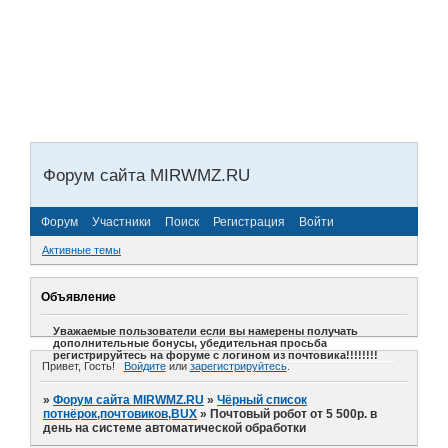
Форум сайта MIRWMZ.RU
Форум
Участники
Поиск
Регистрация
Войти
Активные темы
Объявление
Уважаемые пользователи если вы намерены получать
дополнительные бонусы, убедительная просьба
регистрируйтесь на форуме с логином из почтовика!!!!!!!!
Привет, Гость!
Войдите
или
зарегистрируйтесь
.
»
Форум сайта MIRWMZ.RU
»
Чёрный список
потнёрок,почтовиков,BUX
»
Почтовый робот от 5 500р. в
день на системе автоматической обработки