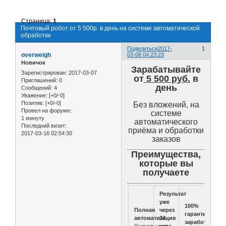
Страница:
1
Почтовый робот от 5 500р. в день на системе автоматической
обработки
Поделиться
2017-
1
overweigh
03-08 04:23:23
Новичок
Зарабатывайте
Зарегистрирован
: 2017-03-07
от
5 500 руб.
в
Приглашений:
0
день
Сообщений:
4
Уважение:
[+0/-0]
Позитив:
[+0/-0]
Без вложений, на
Провел на форуме:
системе
1 минуту
автоматического
Последний визит:
приёма и обработки
2017-03-16 02:54:30
заказов
Преимущества,
которые вы
получаете
Результат
уже
100%
Полная
через
гарантия
автоматизация
24
заработка
Уникальность
часа