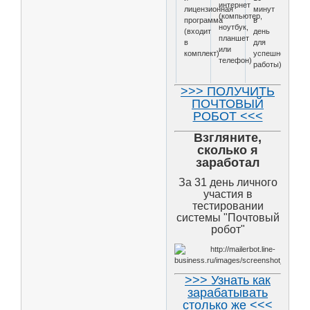
интернет
лицензионная
минут
(компьютер,
программа
в
ноутбук,
(входит
день
планшет
в
для
или
комплект)
успешной
телефон)
работы)
>>> ПОЛУЧИТЬ
ПОЧТОВЫЙ
РОБОТ <<<
Взгляните,
сколько я
заработал
За 31 день личного
участия в
тестировании
системы "Почтовый
робот"
>>> Узнать как
зарабатывать
столько же <<<