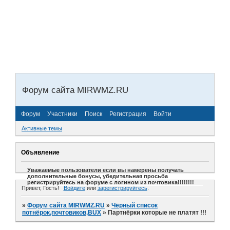
Форум сайта MIRWMZ.RU
Форум
Участники
Поиск
Регистрация
Войти
Активные темы
Объявление
Уважаемые пользователи если вы намерены получать
дополнительные бонусы, убедительная просьба
регистрируйтесь на форуме с логином из почтовика!!!!!!!!
Привет, Гость!
Войдите
или
зарегистрируйтесь
.
»
Форум сайта MIRWMZ.RU
»
Чёрный список
потнёрок,почтовиков,BUX
»
Партнёрки которые не платят !!!