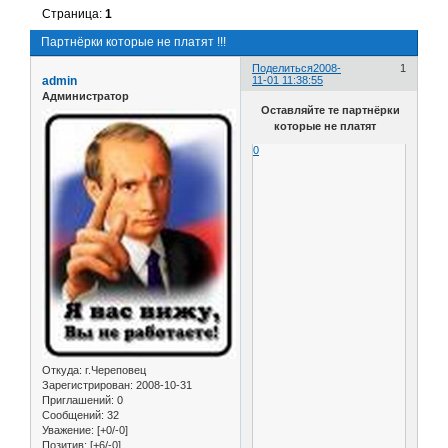
Страница:
1
Партнёрки которые не платят !!!
Поделиться
2008-
1
admin
11-01 11:38:55
Администратор
Оставляйте те партнёрки
которые не платят
0
Откуда:
г.Череповец
Зарегистрирован
: 2008-10-31
Приглашений:
0
Сообщений:
32
Уважение:
[+0/-0]
Позитив:
[+6/-0]