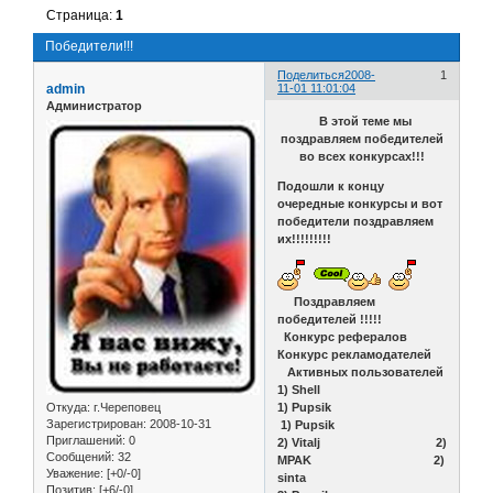
Страница:
1
Победители!!!
Поделиться
2008-
1
admin
11-01 11:01:04
Администратор
В этой теме мы
поздравляем победителей
во всех конкурсах!!!
Подошли к концу
очередные конкурсы и вот
победители поздравляем
их!!!!!!!!!
Поздравляем
победителей !!!!!
Конкурс рефералов
Конкурс рекламодателей
Активных пользователей
1) Shell
Откуда:
г.Череповец
1) Pupsik
Зарегистрирован
: 2008-10-31
1) Pupsik
Приглашений:
0
2) Vitalj 2)
Сообщений:
32
MPAK 2)
Уважение:
[+0/-0]
sinta
Позитив:
[+6/-0]