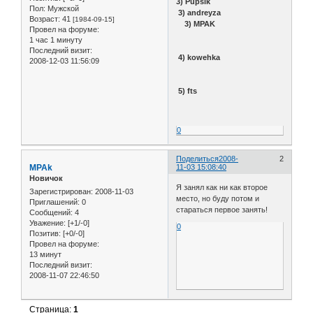
3) Pupsik
Пол:
Мужской
3) andreyza
Возраст:
41
[1984-09-15]
3) MPAK
Провел на форуме:
1 час 1 минуту
Последний визит:
4) kowehka
2008-12-03 11:56:09
5) fts
0
Поделиться
2008-
2
MPAk
11-03 15:08:40
Новичок
Я занял как ни как второе
Зарегистрирован
: 2008-11-03
место, но буду потом и
Приглашений:
0
стараться первое занять!
Сообщений:
4
Уважение:
[+1/-0]
0
Позитив:
[+0/-0]
Провел на форуме:
13 минут
Последний визит:
2008-11-07 22:46:50
Страница:
1